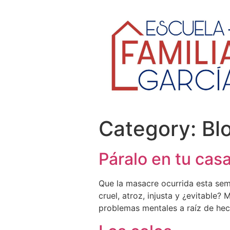
Category:
Bl
Páralo en tu cas
Que la masacre ocurrida esta sem
cruel, atroz, injusta y ¿evitable?
problemas mentales a raíz de hech